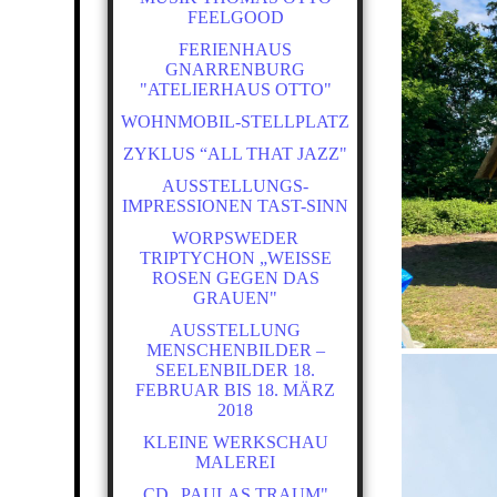
FEELGOOD
FERIENHAUS
GNARRENBURG
"ATELIERHAUS OTTO"
WOHNMOBIL-STELLPLATZ
ZYKLUS “ALL THAT JAZZ"
AUSSTELLUNGS-
IMPRESSIONEN TAST-SINN
WORPSWEDER
TRIPTYCHON „WEISSE R
OSEN GEGEN DAS G
RAUEN"
AUSSTELLUNG
MENSCHENBILDER –
SEELENBILDER 18.
FEBRUAR BIS 18. MÄRZ
2018
KLEINE WERKSCHAU
MALEREI
CD „PAULAS TRAUM"